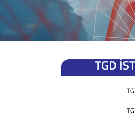
TGD İS
TG
TGD