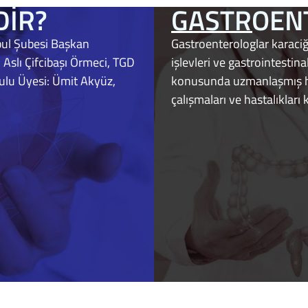
DİR?
GASTROEN
bul Şubesi Başkan
Gastroenterologlar karaciğe
 Aslı Çifcibaşı Örmeci, TGD
işlevleri ve gastrointestin
ulu Üyesi: Ümit Akyüz,
konusunda uzmanlaşmış he
çalışmaları ve hastalıkları 