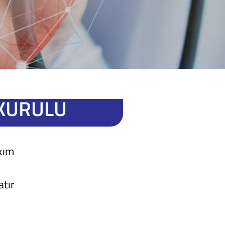
 KURULU
kım
atır