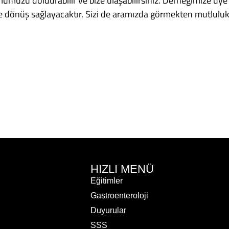
mumuzu doldurabilir ve bize ulaşabilirsiniz. Derneğimize üy
 size dönüş sağlayacaktır. Sizi de aramızda görmekten mutlulu
HIZLI MENÜ
Eğitimler
Gastroenteroloji
Duyurular
SSS