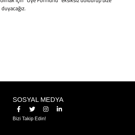
e olmak için “Üye Formunu” eksiksiz doldurup bize
k duyacağız.
SOSYAL MEDYA
Bizi Takip Edin!