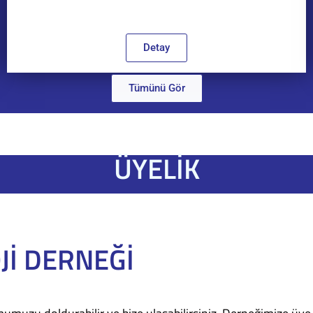
Detay
Tümünü Gör
ÜYELİK
İ DERNEĞİ