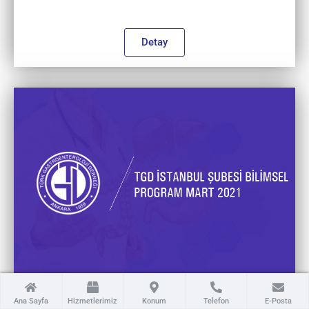
Detay
Pankreastan Seçmeler
Ana Sayfa
Hizmetlerimiz
Konum
Telefon
E-Posta