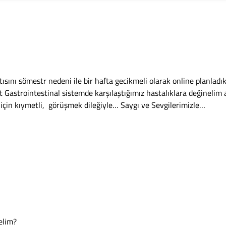
ısını sömestr nedeni ile bir hafta gecikmeli olarak online planladı
t Gastrointestinal sistemde karşılaştığımız hastalıklara değinelim a
 için kıymetli, görüşmek dileğiyle… Saygı ve Sevgilerimizle…
elim?