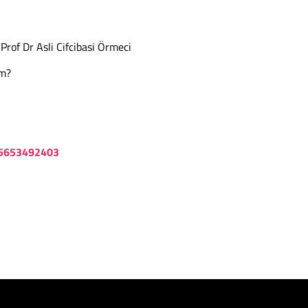
Prof Dr Asli Cifcibasi Örmeci
im?
85653492403