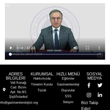
ADRES
KURUMSAL
HIZLI MENÜ
SOSYAL
BİLGİLERİ
MEDYA
Hakkımızda
Eğitimler
Vali Konağı
Yönetim Kurulu
Gastroenteroloji
Cad. Bizim
Tüzük
Duyurular
Apt. No:8/1
SSS
Şişli/İstanbul
İletişim
info@gastroenterolojiist.org
Bizi Takip
Edin!