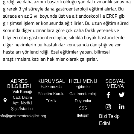
girdiği ve daha azının başarılı olduğu yan dal uzmanlık sınavına
girerek 3 yıl süreyle daha gastroenteroloji eğitimi alırlar. Bu
sürede en az 2 yıl boyunda üst ve alt endoskopi ile ERCP gibi
girişimsel işlemler konusunda eğitilirler. Bu uzun eğitim süreci
sonunda diğer uzmanlara göre çok daha farklı yetenek ve
bilgileri olan gastroenterologlar, sıklıkla büyük hastanelerde
diğer hekimlerin bu hastalıklar konusunda danıştığı ve zor
hastaları yönlendirdiği, özel eğitimler yapan, bilimsel
araştırmalara katılan hekimler olarak çalışırlar.
ADRES
KURUMSAL
HIZLI MENÜ
SOSYAL
BİLGİLERİ
MEDYA
Hakkımızda
Eğitimler
Vali Konağı
Yönetim Kurulu
Gastroenteroloji
Cad. Bizim
Tüzük
Duyurular
Apt. No:8/1
SSS
Şişli/İstanbul
İletişim
info@gastroenterolojiist.org
Bizi Takip
Edin!