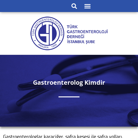
Gastroenterolog Kimdir
Gastroenterologlar karaciğer, safra kesesi ile safra yolları,